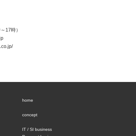
時～17時）
jp
o.jp/
home
concept
IT / SI business