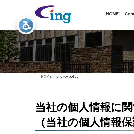
コ
ナ
ン
ビ
HOME
Con
テ
ゲ
ン
ー
ツ
シ
へ
ョ
ス
ン
キ
に
ッ
移
プ
動
HOME
privacy policy
当社の個人情報に関
（当社の個人情報保