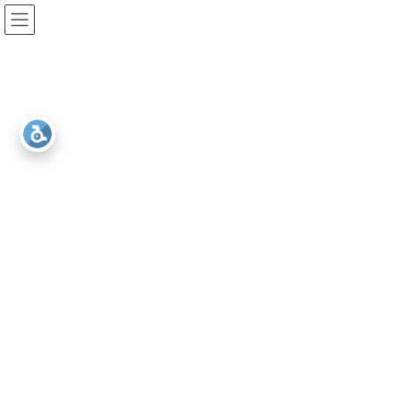
コ
ナ
ン
ビ
テ
ゲ
ン
ー
ツ
シ
へ
ョ
ス
ン
Askul business
キ
に
ッ
移
プ
動
HOME
Askul business
カ
カ
ラ
ラ
ム
ム
リ
リ
ン
ン
カ
カ
ク
ク
ラ
ラ
ム
ム
リ
リ
ン
ン
カ
ク
ク