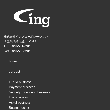
株式会社イングコーポレーション
埼玉県鴻巣市逆川1-1-29
TEL：048-541-6311
FAX：048-543-2311
home
concept
IT / SI business
Payment business
Security monitoring business
Life business
Askul business
Bousai business